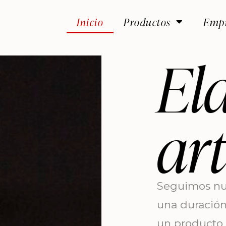
Inicio
Productos
Emp
ación
al
nal que tiene
o como resultado
esano.