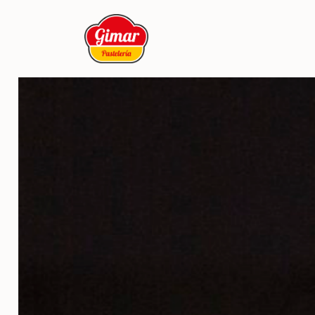
Elabor
artesan
Seguimos nuestro método artesa
una duración de 24 horas, dand
un producto auténticamente art