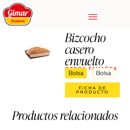
Bizcocho
casero
envuelto
OTROS TAMAÑOS
Bolsa
Bolsa
FICHA DE
PRODUCTO
Productos relacionados