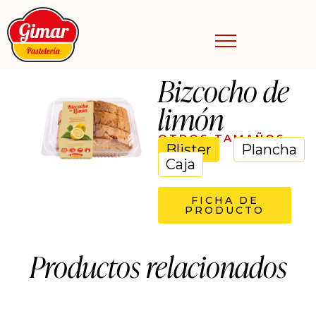
Bizcocho de
limón
OTROS TAMAÑOS
Blister
Plancha
Caja
FICHA DE
PRODUCTO
Productos relacionados